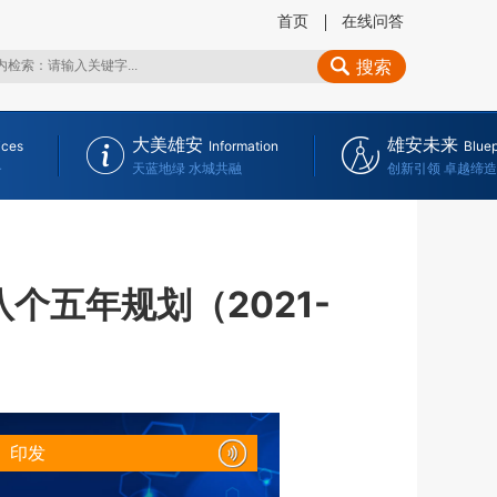
首页
在线问答
搜索
大美雄安
雄安未来
ices
Information
Bluep
务
天蓝地绿 水城共融
创新引领 卓越缔造
个五年规划（2021-
》印发