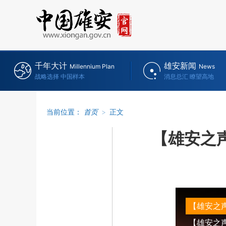
千年大计
雄安新闻
Millennium Plan
News
战略选择 中国样本
消息总汇 瞭望高地
当前位置：
首页
>
正文
【雄安之
【雄安之声
【雄安之声】