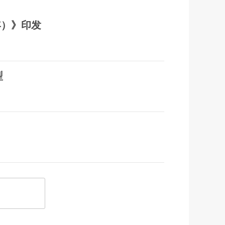
年）》印发
型