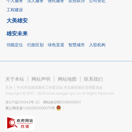
个人服务
法人服务
便民服务
证照联办
公司登记
工程建设
大美雄安
雄安未来
功能定位
行政区划
绿色宜居
智慧城市
入驻机构
关于本站
|
网站声明
|
网站地图
|
联系我们
主办
中共河北雄安新区工作委员会 河北雄安新区管理委员会
Copyright ©
2017 - 2026
www.xiongan.gov.cn All Rights Reserved.
京ICP证010042号-22
网站标识码1399000001
冀公网安备13062902000079号