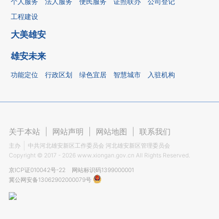
个人服务
法人服务
便民服务
证照联办
公司登记
工程建设
大美雄安
雄安未来
功能定位
行政区划
绿色宜居
智慧城市
入驻机构
关于本站
|
网站声明
|
网站地图
|
联系我们
主办
中共河北雄安新区工作委员会 河北雄安新区管理委员会
Copyright ©
2017 - 2026
www.xiongan.gov.cn All Rights Reserved.
京ICP证010042号-22
网站标识码1399000001
冀公网安备13062902000079号