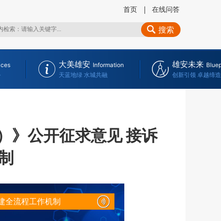
首页
在线问答
搜索
大美雄安
雄安未来
ices
Information
Bluep
务
天蓝地绿 水城共融
创新引领 卓越缔造
）》公开征求意见 接诉
制
建全流程工作机制