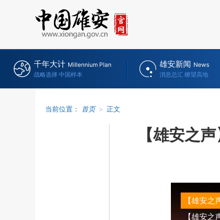
千年大计
雄安新闻
Millennium Plan
News
战略选择 中国样本
消息总汇 瞭望高地
当前位置：
首页
>
正文
【雄安之声
【雄安之
【雄安之声】