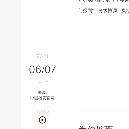
即办的内涵，确立了接诉
门报到”、分级协调、央
2021
06
07
/
19:12
来源:
中国雄安官网
阅读正文