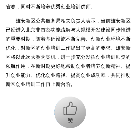
省赛，同时不断培养优秀创业培训讲师。
雄安新区公共服务局相关负责人表示，当前雄安新区
已经进入北京非首都功能疏解与大规模开发建设同步推进
的重要时期，随着基础设施不断完善、创新创业环境不断
优化，对新区的创业培训工作提出了更高的要求。雄安新
区将以此次大赛为契机，进一步充分发挥创业培训师资的
领航作用，在新时期更好地帮助创业者培养创新精神、提
升创业能力、优化创业路径、提高创业成功率，共同推动
新区创业培训工作再上新台阶。
+1