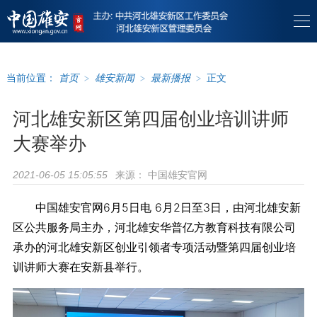
当前位置：
首页
>
雄安新闻
>
最新播报
>
正文
河北雄安新区第四届创业培训讲师
大赛举办
来源：
中国雄安官网
2021-06-05 15:05:55
中国雄安官网6月5日电 6月2日至3日，由河北雄安新
区公共服务局主办，河北雄安华普亿方教育科技有限公司
承办的河北雄安新区创业引领者专项活动暨第四届创业培
训讲师大赛在安新县举行。