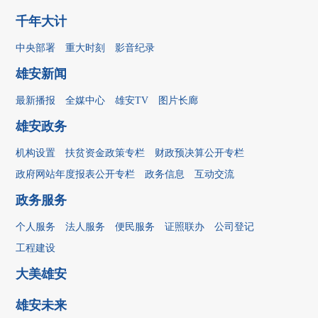
千年大计
中央部署
重大时刻
影音纪录
雄安新闻
最新播报
全媒中心
雄安TV
图片长廊
雄安政务
机构设置
扶贫资金政策专栏
财政预决算公开专栏
政府网站年度报表公开专栏
政务信息
互动交流
政务服务
个人服务
法人服务
便民服务
证照联办
公司登记
工程建设
大美雄安
雄安未来