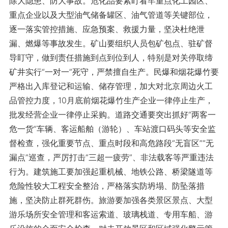
除大隐患、防大事故。危化品要紧盯看牢重点化工园区、
重点企业以及大型油气储备罐区、油气管道等关键部位，
逐一落实管控措施、应急预案、救援力量，坚决杜绝泄
漏、燃爆等事故发生。矿山要组织人员包矿包点、驻矿督
导盯守，做到责任措施到点到位到人，特别是对关停取缔
矿井实行“一对一”死守，严禁擅自生产。民爆和烟花爆竹要
严格出入库登记和运输、储存管理，加大对北京周边火工
品管控力度，10月底前烟花爆竹生产企业一律停止生产，
批发经营企业一律停止采购。道路交通要突出抓好“两客一
危一货”车辆、客运船舶（游轮）、车站渡口码头等安全监
督检查，强化重要节点、重点时段和高危路段“无盲区”“无
漏点”巡查，严厉打击“三超一疲劳”、非法载客等严重违法
行为。建筑施工要加强起重机械、地铁公路、桥梁隧道等
危险性较大工程安全整治，严格落实防坍塌、防坠落措
施，坚决防止群死群伤。旅游要加强各类景区景点、大型
游乐场所安全管理和客运索道、玻璃栈道、专用车船、游