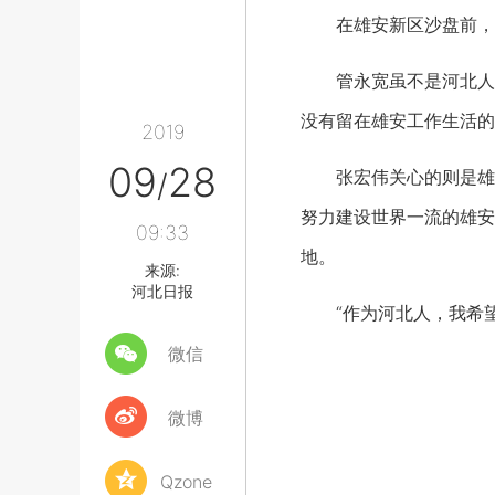
在雄安新区沙盘前，来
管永宽虽不是河北人，
没有留在雄安工作生活的
2019
09
28
张宏伟关心的则是雄安
/
努力建设世界一流的雄安
09:33
地。
来源:
河北日报
“作为河北人，我希望
微信
微博
Qzone