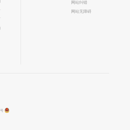
划
网站纠错
居
网站无障碍
市
构
9号