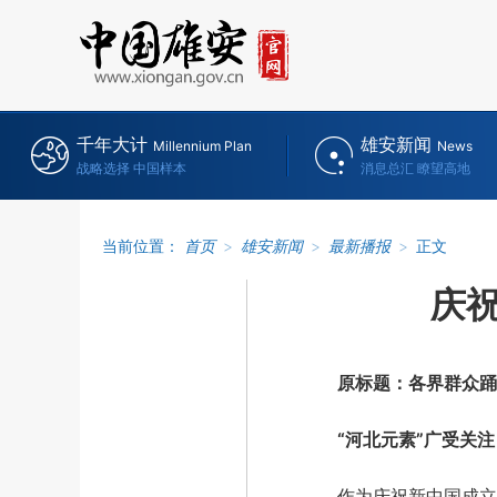
千年大计
雄安新闻
Millennium Plan
News
战略选择 中国样本
消息总汇 瞭望高地
当前位置：
首页
>
雄安新闻
>
最新播报
>
正文
庆祝
原标题：各界群众踊
“河北元素”广受关注
作为庆祝新中国成立70