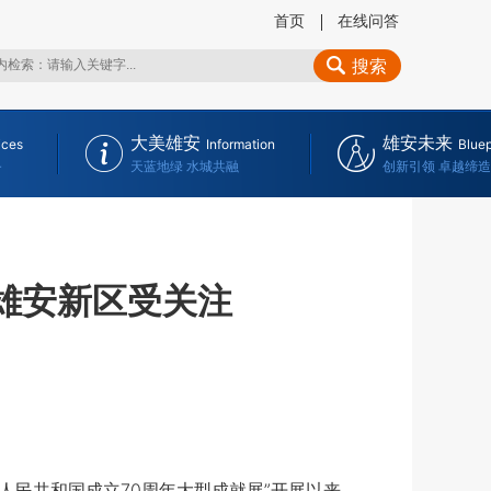
首页
在线问答
搜索
大美雄安
雄安未来
ices
Information
Bluep
务
天蓝地绿 水城共融
创新引领 卓越缔造
 雄安新区受关注
民共和国成立70周年大型成就展”开展以来，