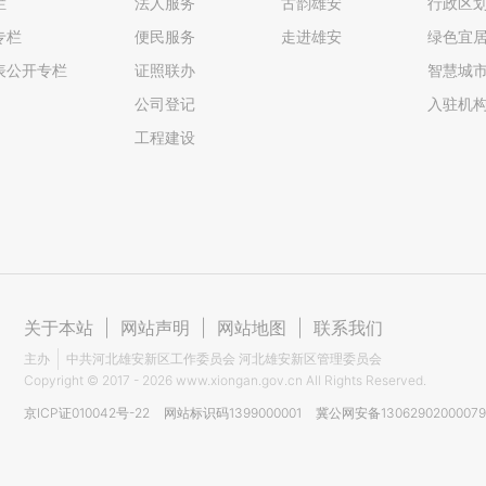
栏
法人服务
古韵雄安
行政区
专栏
便民服务
走进雄安
绿色宜
表公开专栏
证照联办
智慧城
公司登记
入驻机
工程建设
关于本站
|
网站声明
|
网站地图
|
联系我们
主办
中共河北雄安新区工作委员会 河北雄安新区管理委员会
Copyright ©
2017 - 2026
www.xiongan.gov.cn All Rights Reserved.
京ICP证010042号-22
网站标识码1399000001
冀公网安备1306290200007