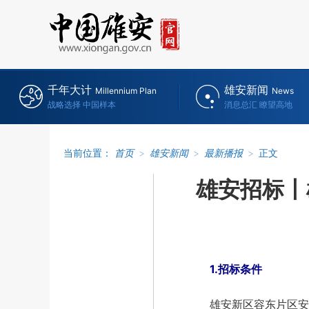
千年大计
雄安新闻
Millennium Plan
News
战略选择 中国样本
消息总汇 瞭望高地
当前位置：
首页
>
雄安新闻
>
最新播报
>
正文
雄安招标丨
1.招标条件
雄安新区容东片区安居