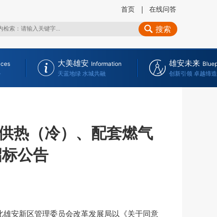
首页
在线问答
搜索
大美雄安
雄安未来
ices
Information
Bluep
务
天蓝地绿 水城共融
创新引领 卓越缔造
供热（冷）、配套燃气
招标公告
雄安新区管理委员会改革发展局以《关于同意