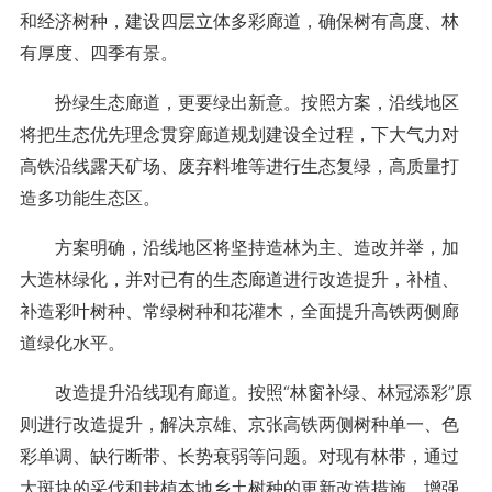
和经济树种，建设四层立体多彩廊道，确保树有高度、林
有厚度、四季有景。
扮绿生态廊道，更要绿出新意。按照方案，沿线地区
将把生态优先理念贯穿廊道规划建设全过程，下大气力对
高铁沿线露天矿场、废弃料堆等进行生态复绿，高质量打
造多功能生态区。
方案明确，沿线地区将坚持造林为主、造改并举，加
大造林绿化，并对已有的生态廊道进行改造提升，补植、
补造彩叶树种、常绿树种和花灌木，全面提升高铁两侧廊
道绿化水平。
改造提升沿线现有廊道。按照“林窗补绿、林冠添彩”原
则进行改造提升，解决京雄、京张高铁两侧树种单一、色
彩单调、缺行断带、长势衰弱等问题。对现有林带，通过
大斑块的采伐和栽植本地乡土树种的更新改造措施，增强