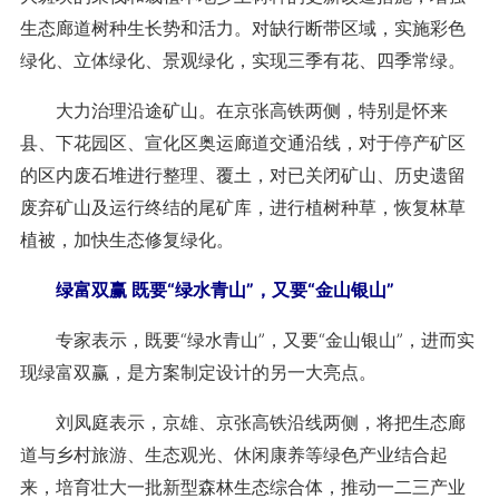
生态廊道树种生长势和活力。对缺行断带区域，实施彩色
绿化、立体绿化、景观绿化，实现三季有花、四季常绿。
大力治理沿途矿山。在京张高铁两侧，特别是怀来
县、下花园区、宣化区奥运廊道交通沿线，对于停产矿区
的区内废石堆进行整理、覆土，对已关闭矿山、历史遗留
废弃矿山及运行终结的尾矿库，进行植树种草，恢复林草
植被，加快生态修复绿化。
绿富双赢 既要“绿水青山”，又要“金山银山”
专家表示，既要“绿水青山”，又要“金山银山”，进而实
现绿富双赢，是方案制定设计的另一大亮点。
刘凤庭表示，京雄、京张高铁沿线两侧，将把生态廊
道与乡村旅游、生态观光、休闲康养等绿色产业结合起
来，培育壮大一批新型森林生态综合体，推动一二三产业