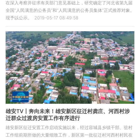
在深入考察并征求有关部门意见基础上，研究确定了河北省第九届
全国“人民满意的公务员”和“人民满意的公务员集体”正式推荐对象。
现予以公示。
2019-05-17 08:49:58
雄安TV丨奔向未来！雄安新区征迁村龚庄、河西村涉
迁群众过渡房安置工作有序进行
雄安新区征迁安置工作启动实施以来，经过容城县乡镇干部、驻村
工作组前期所做的大量细致工作，新区第一批征迁村河西村村民在