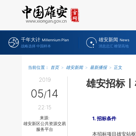
千年大计
雄安新闻
Millennium Plan
News
战略选择 中国样本
消息总汇 瞭望高地
当前位置：
首页
>
雄安新闻
>
最新播报
>
正文
2019
雄安招标丨
05
14
/
22:15
来源:
1. 招标条件
雄安新区公共资源交易
服务平台
本招标项目雄安站枢纽