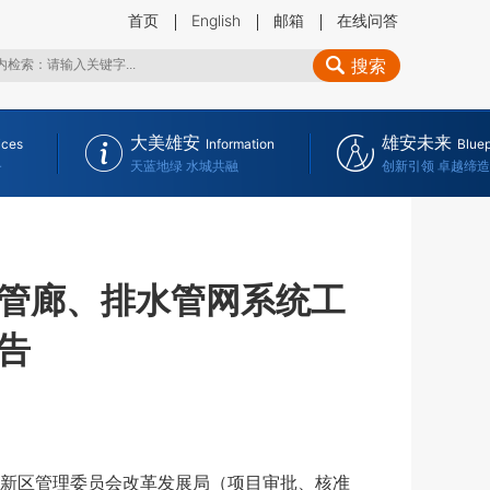
首页
English
邮箱
在线问答
搜索
大美雄安
雄安未来
ices
Information
Bluep
务
天蓝地绿 水城共融
创新引领 卓越缔造
管廊、排水管网系统工
告
新区管理委员会改革发展局（项目审批、核准