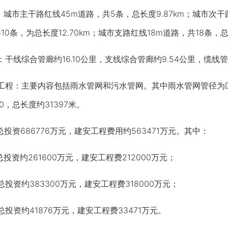
主干路红线45m道路，共5条，总长度9.87km；城市次干路红线
0条，为总长度12.70km；城市支路红线18m道路，共18条，总长
综合管廊约16.10公里，支线综合管廊约9.54公里，缆线管廊
：主要内容包括雨水管网和污水管网。其中雨水管网管径为DN600
00，总长度约31397米。
资686776万元，建安工程费用约563471万元。其中：
约261600万元，建安工程费212000万元；
约383300万元，建安工程费318000万元；
资约41876万元，建安工程费33471万元。