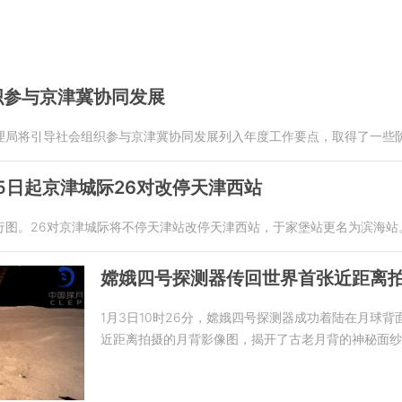
织参与京津冀协同发展
理局将引导社会组织参与京津冀协同发展列入年度工作要点，取得了一些
5日起京津城际26对改停天津西站
行图。26对京津城际将不停天津站改停天津西站，于家堡站更名为滨海站
嫦娥四号探测器传回世界首张近距离
1月3日10时26分，嫦娥四号探测器成功着陆在月球
近距离拍摄的月背影像图，揭开了古老月背的神秘面纱