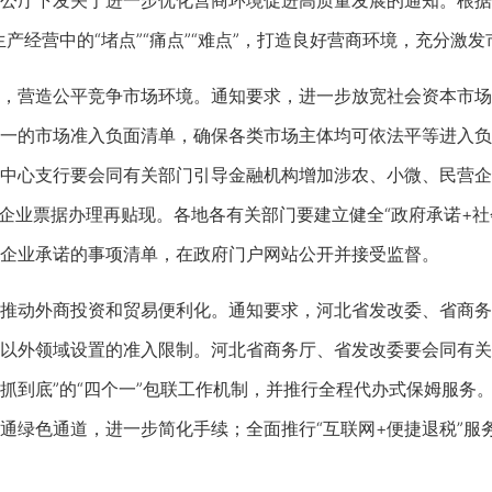
厅下发关于进一步优化营商环境促进高质量发展的通知。根据通
生产经营中的“堵点”“痛点”“难点”，打造良好营商环境，充分激
造公平竞争市场环境。通知要求，进一步放宽社会资本市场准入
一的市场准入负面清单，确保各类市场主体均可依法平等进入负
中心支行要会同有关部门引导金融机构增加涉农、小微、民营企
微企业票据办理再贴现。各地各有关部门要建立健全“政府承诺+社会
企业承诺的事项清单，在政府门户网站公开并接受监督。
外商投资和贸易便利化。通知要求，河北省发改委、省商务厅等
以外领域设置的准入限制。河北省商务厅、省发改委要会同有关
抓到底”的“四个一”包联工作机制，并推行全程代办式保姆服务
通绿色通道，进一步简化手续；全面推行“互联网+便捷退税”服务