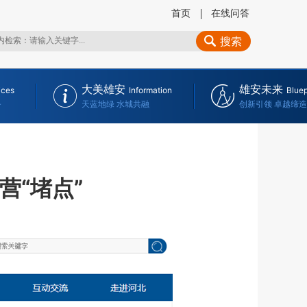
首页
在线问答
搜索
大美雄安
雄安未来
ices
Information
Bluep
务
天蓝地绿 水城共融
创新引领 卓越缔造
营“堵点”