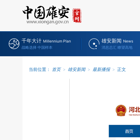
千年大计
雄安新闻
Millennium Plan
News
战略选择 中国样本
消息总汇 瞭望高地
当前位置：
首页
>
雄安新闻
>
最新播报
>
正文