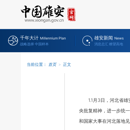
千年大计
雄安新闻
Millennium Plan
News
战略选择 中国样本
消息总汇 瞭望高地
当前位置：
首页
>
正文
1.1月3日，河北省雄
央批复精神，进一步统一
和国家大事在河北落地见