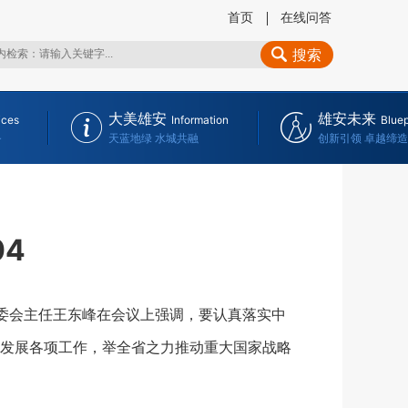
首页
在线问答
搜索
大美雄安
雄安未来
ices
Information
Bluep
务
天蓝地绿 水城共融
创新引领 卓越缔造
04
委会主任王东峰在会议上强调，要认真落实中
发展各项工作，举全省之力推动重大国家战略