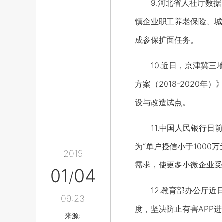
9.河北省人社厅数据，
镇企业职工养老保险、城乡
成参保扩面任务。
10.近日，京津冀三
方案（2018-202
设与改造试点。
11.中国人民银行日前
为“单户授信小于100
2019
需求，使更多小微企业受
01
04
/
12.教育部办公厅近日
09:23
度，坚决防止有害APP
来源: