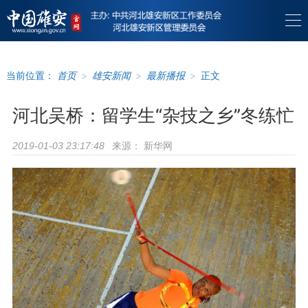
当前位置：
首页
>
雄安新闻
>
最新播报
>
正文
河北吴桥：留学生“杂技之乡”冬练忙
来源：
新华网
2019-01-03 23:17:48