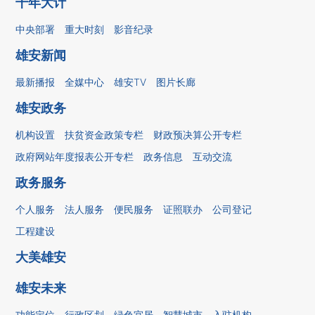
千年大计
中央部署
重大时刻
影音纪录
雄安新闻
最新播报
全媒中心
雄安TV
图片长廊
雄安政务
机构设置
扶贫资金政策专栏
财政预决算公开专栏
政府网站年度报表公开专栏
政务信息
互动交流
政务服务
个人服务
法人服务
便民服务
证照联办
公司登记
工程建设
大美雄安
雄安未来
功能定位
行政区划
绿色宜居
智慧城市
入驻机构