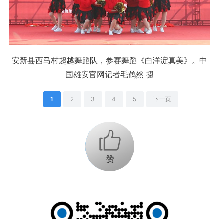
安新县西马村超越舞蹈队，参赛舞蹈《白洋淀真美》。中
国雄安官网记者毛鹤然 摄
1
2
3
4
5
下一页
+1