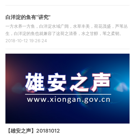
白洋淀的鱼有“讲究”
一方水养一方鱼，白洋淀水域广阔，水草丰美，荷花茂盛，芦苇丛
生，白洋淀的鱼也就兼容了这荷之清香，水之甘醇，苇之柔韧。
2018-10-12 19:26:24
【雄安之声】20181012