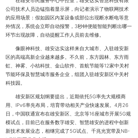
在雄安市民服务中心中控室，雄安达实智慧科技有限
公司技术人员边锰指着显示屏，向记者演示了物联网技术
的应用场景：假如园区内某设备或部位出现断水断电等意
外情况，系统会立即自动报警，3秒钟便能智能判断出哪一
环节出现故障，自动提醒工作人员前去维修。
像眼神科技、雄安达实这样来自大城市、入驻雄安新
区的高端高新企业越来越多。不久前，东方园林、东方雨
虹、神雾、小桔科技、金山软件、首航节能等12家中关村
节能环保及智慧城市服务企业，组团入驻雄安新区中关村
科技园。
雄安新区规划纲要提出，近期依托5G率先大规模商
用、IPv6率先布局，培育带动相关产业快速发展。4月26
日，中国联通宣布在雄安新区、北京等16座城市开展5G规
模试点，目前已在服务数字雄安、智慧雄安的进程中创新
新技术发展业态，相继完成了5G试点、千兆光宽带及NB-