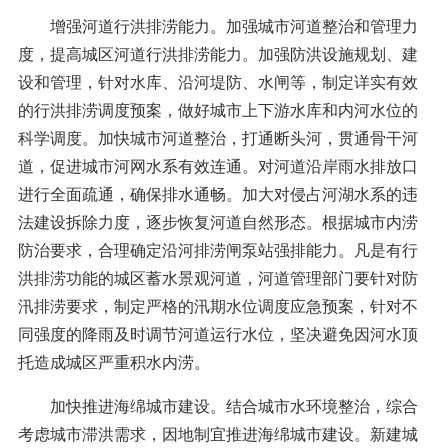
增强河道行洪排涝能力。加强城市河道整治和管理力
度，提高城区河道行洪排涝能力。加强防洪设施规划、建
设和管理，针对水库、沿河堤防、水闸等，制定详实有效
的行洪排涝调度预案，做好城市上下游水库和内河水位的
科学调度。加快城市河道整治，打通断头河，贯通骨干河
道，促进城市河网水系有效连通。对河道沿岸雨水排放口
进行全面疏通，确保排水通畅。加大对侵占河湖水系的违
法建设拆除力度，逐步恢复河道自然形态。根据城市内涝
防治要求，合理确定沿河排涝闸泵站强排能力。凡是有行
洪排涝功能的城区蓄水景观河道，河道管理部门要针对防
汛排涝要求，制定严格的汛期水位调度应急预案，针对不
同强度的降雨及时调节河道运行水位，坚决避免因河水顶
托造成城区严重积水内涝。
加快推进海绵城市建设。结合城市水环境整治，综合
考虑城市滞洪需求，因地制宜推进海绵城市建设。新建城