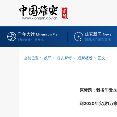
千年大计
雄安新闻
Millennium Plan
News
战略选择 中国样本
消息总汇 瞭望高地
当前位置：
首页
>
雄安新闻
>
最新播报
>
正文
原标题：我省印发企
到2020年实现1万