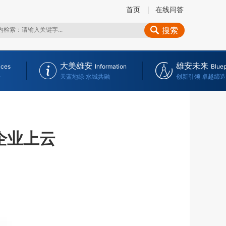
首页
在线问答
搜索
大美雄安
雄安未来
ices
Information
Bluep
务
天蓝地绿 水城共融
创新引领 卓越缔造
企业上云