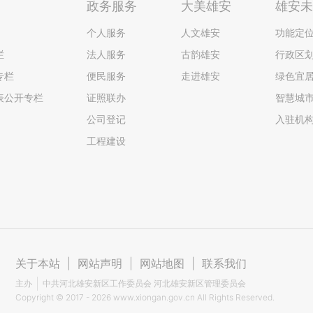
政务服务
大美雄安
雄安
个人服务
人文雄安
功能定
栏
法人服务
古韵雄安
行政区
专栏
便民服务
走进雄安
绿色宜
表公开专栏
证照联办
智慧城
公司登记
入驻机
工程建设
关于本站
|
网站声明
|
网站地图
|
联系我们
主办
中共河北雄安新区工作委员会 河北雄安新区管理委员会
Copyright ©
2017 - 2026
www.xiongan.gov.cn All Rights Reserved.