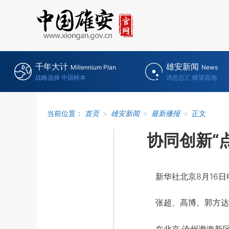
千年大计
雄安新闻
Millennium Plan
News
战略选择 中国样本
消息总汇 瞭望高地
当前位置：
首页
>
雄安新闻
>
最新播报
>
正文
协同创新“
新华社北京8月16日
张超、高博、郭方达