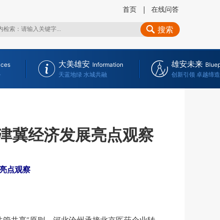
首页
在线问答
搜索
大美雄安
雄安未来
ices
Information
Bluep
务
天蓝地绿 水城共融
创新引领 卓越缔造
京津冀经济发展亮点观察
展亮点观察