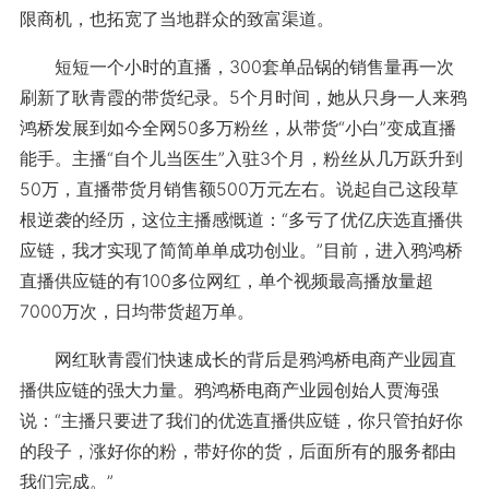
限商机，也拓宽了当地群众的致富渠道。
短短一个小时的直播，300套单品锅的销售量再一次
刷新了耿青霞的带货纪录。5个月时间，她从只身一人来鸦
鸿桥发展到如今全网50多万粉丝，从带货“小白”变成直播
能手。主播“自个儿当医生”入驻3个月，粉丝从几万跃升到
50万，直播带货月销售额500万元左右。说起自己这段草
根逆袭的经历，这位主播感慨道：“多亏了优亿庆选直播供
应链，我才实现了简简单单成功创业。”目前，进入鸦鸿桥
直播供应链的有100多位网红，单个视频最高播放量超
7000万次，日均带货超万单。
网红耿青霞们快速成长的背后是鸦鸿桥电商产业园直
播供应链的强大力量。鸦鸿桥电商产业园创始人贾海强
说：“主播只要进了我们的优选直播供应链，你只管拍好你
的段子，涨好你的粉，带好你的货，后面所有的服务都由
我们完成。”