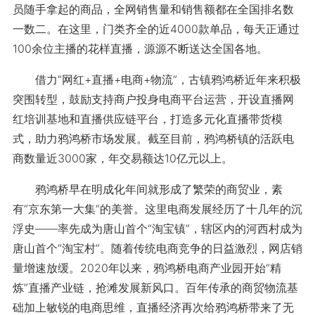
员随手拿起的商品，全网销售量和销售额都在全国排名数
一数二。在这里，门类齐全的近4000款单品，每天正通过
100余位主播的花样直播，源源不断送达全国各地。
借力“网红+直播+电商+物流”，古镇鸦鸿桥近年来积极
突围转型，鼓励支持商户投身电商平台运营，开设直播网
红培训基地和直播供应链平台，打造多元化直播带货模
式，助力鸦鸿桥市场发展。截至目前，鸦鸿桥镇的活跃电
商数量近3000家，年交易额达10亿元以上。
鸦鸿桥早在明成化年间就形成了繁荣的商贸业，素
有“京东第一大集”的美誉。这里电商发展经历了十几年的沉
浮史——率先成为唐山首个“淘宝镇”，辖区内的河西村成为
唐山首个“淘宝村”。随着传统电商竞争的日益激烈，网店销
量增速放缓。2020年以来，鸦鸿桥电商产业园开始“精
炼”直播产业链，抢滩发展新风口。百年传承的商贸物流基
础加上敏锐的电商思维，直播经济再次给鸦鸿桥带来了无