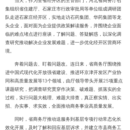
当天，作为全省经开区的主管部门，河北省商务厅召
集组织省住建厅、石家庄市行政审批局等单位组成调研团
队走进石家庄经开区，实地走访石药集团、华药集团等龙
头企业，面对面为企业提供政策解读服务，并围绕企业面
临的难点堵点进行座谈，了解问题、答疑解惑，以深化调
查研究推动解决企业发展难题，进一步优化经开区营商环
境。
奔着问题去、盯着问题改。连日来，省商务厅围绕推
进中国式现代化开放强省建设、推进环京津开发区产业协
同和高质量发展等13个领域，由厅领导带头开展25项重点
课题研究，把调查研究贯穿作决策、破难题、抓落实的全
过程，实行问题大梳理、难题大排查，真正察实情、出实
招、办实事、求实效，全面推动商务事业高质量发展。
同时，省商务厅推动送服务到基层专项行动常态化长
效化开展，及时了解和回应基层诉求，并建立市县商务工