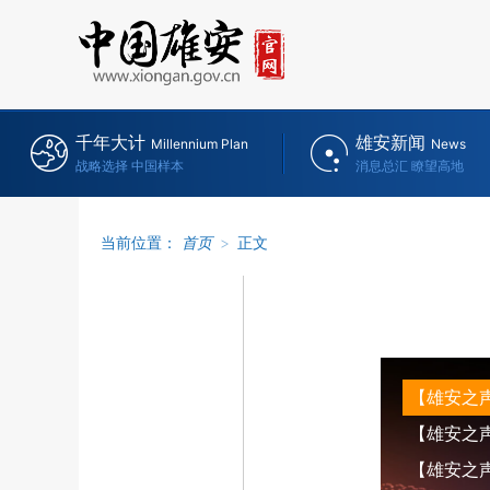
千年大计
雄安新闻
Millennium Plan
News
战略选择 中国样本
消息总汇 瞭望高地
当前位置：
首页
>
正文
【雄安之声】
【雄安之声】
【雄安之声】