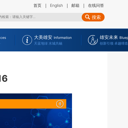
首页
English
邮箱
在线问答
搜索
大美雄安
雄安未来
ices
Information
Bluep
务
天蓝地绿 水城共融
创新引领 卓越缔造
16