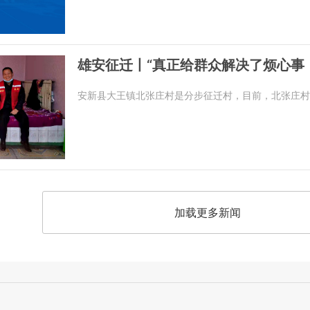
雄安征迁丨“真正给群众解决了烦心事
安新县大王镇北张庄村是分步征迁村，目前，北张庄村
加载更多新闻