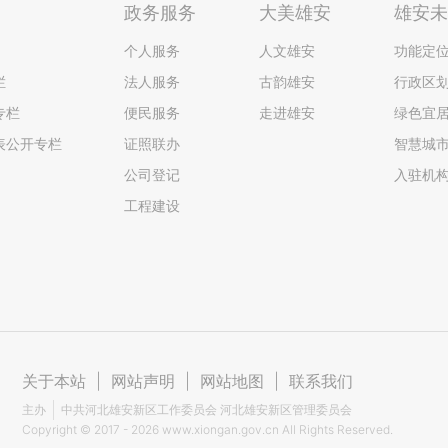
政务服务
大美雄安
雄安
个人服务
人文雄安
功能定
栏
法人服务
古韵雄安
行政区
专栏
便民服务
走进雄安
绿色宜
表公开专栏
证照联办
智慧城
公司登记
入驻机
工程建设
关于本站
|
网站声明
|
网站地图
|
联系我们
主办
中共河北雄安新区工作委员会 河北雄安新区管理委员会
Copyright ©
2017 - 2026
www.xiongan.gov.cn All Rights Reserved.