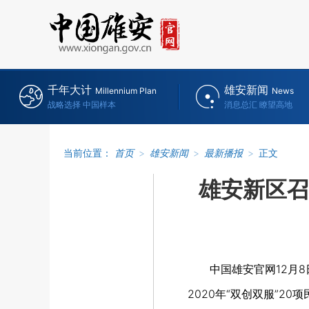
千年大计
雄安新闻
Millennium Plan
News
战略选择 中国样本
消息总汇 瞭望高地
当前位置：
首页
>
雄安新闻
>
最新播报
>
正文
雄安新区召
中国雄安官网12月
2020年“双创双服”