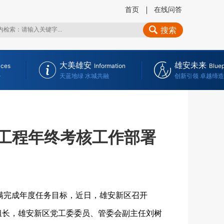
首页
在线问答
搜索
大美雄安
雄安未来
ices
Information
Bluep
务
天蓝地绿 水城共融
创新引领 卓越缔造
心工程年终考核工作部署
圆满完成年度任务目标，近日，雄安新区召开
副组长，雄安新区党工委委员、管委会副主任刘树