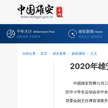
千年大计
雄安新闻
Millennium Plan
News
战略选择 中国样本
消息总汇 瞭望高地
当前位置：
首页
>
雄安新闻
>
最新播报
>
正文
2020年
中国雄安官网10月
区中小学生运动会在中央
管委会副主任傅首清致开