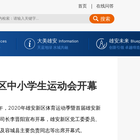
首页
在线问答
搜索
大美雄安
雄安未来
ices
Information
Bluep
务
天蓝地绿 水城共融
创新引领 卓越缔造
新区中小学生运动会开幕
午，2020年雄安新区体育运动季暨首届雄安新
司长李晋阳宣布开幕，雄安新区党工委委员、
及容城县主要负责同志等出席开幕式。