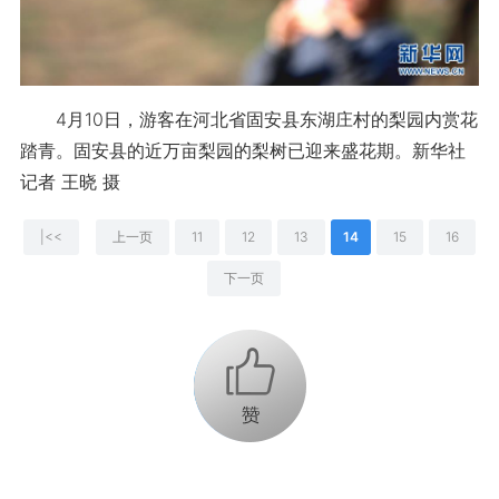
4月10日，游客在河北省固安县东湖庄村的梨园内赏花
踏青。固安县的近万亩梨园的梨树已迎来盛花期。新华社
记者 王晓 摄
|<<
上一页
11
12
13
14
15
16
下一页
+1