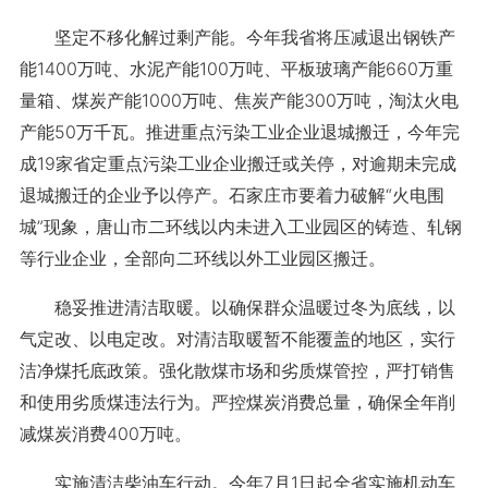
坚定不移化解过剩产能。今年我省将压减退出钢铁产
能1400万吨、水泥产能100万吨、平板玻璃产能660万重
量箱、煤炭产能1000万吨、焦炭产能300万吨，淘汰火电
产能50万千瓦。推进重点污染工业企业退城搬迁，今年完
成19家省定重点污染工业企业搬迁或关停，对逾期未完成
退城搬迁的企业予以停产。石家庄市要着力破解“火电围
城”现象，唐山市二环线以内未进入工业园区的铸造、轧钢
等行业企业，全部向二环线以外工业园区搬迁。
稳妥推进清洁取暖。以确保群众温暖过冬为底线，以
气定改、以电定改。对清洁取暖暂不能覆盖的地区，实行
洁净煤托底政策。强化散煤市场和劣质煤管控，严打销售
和使用劣质煤违法行为。严控煤炭消费总量，确保全年削
减煤炭消费400万吨。
实施清洁柴油车行动。今年7月1日起全省实施机动车