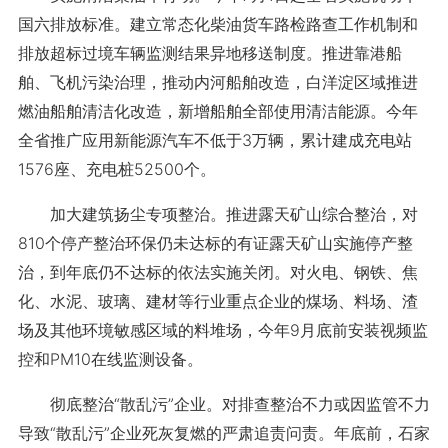
国六排放标准。建立常态化柴油货车路检路查工作机制和
排放超标过境车辆监测结果异地移送制度。推进靠港船
舶、飞机污染治理，推动内河船舶改造，白洋淀区域推进
燃油船舶清洁化改造，新增船舶全部使用清洁能源。今年
全省推广应用新能源汽车不低于3万辆，累计建成充电站
1576座、充电桩52500个。
加大建筑扬尘专项整治。推进露天矿山综合整治，对
810个停产整治环保仍未达标的有证露天矿山实施停产整
治，到年底仍不达标的依法实施关闭。对火电、钢铁、焦
化、水泥、玻璃、建材等行业重点企业的煤场、料场、渣
场及其他环境敏感区域的料堆场，今年9月底前安装视频监
控和PM10在线监测设备。
彻底整治“散乱污”企业。对排查整治不力或因监管不力
导致“散乱污”企业死灰复燃的严肃追责问责。年底前，石家