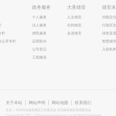
政务服务
大美雄安
雄安
个人服务
人文雄安
功能定
栏
法人服务
古韵雄安
行政区
专栏
便民服务
走进雄安
绿色宜
表公开专栏
证照联办
智慧城
公司登记
入驻机
工程建设
关于本站
|
网站声明
|
网站地图
|
联系我们
主办
中共河北雄安新区工作委员会 河北雄安新区管理委员会
Copyright ©
2017 - 2026
www.xiongan.gov.cn All Rights Reserved.