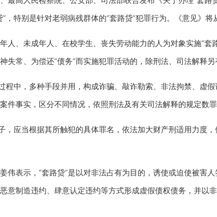
最高人民检察院、公安部、司法部联合发布《关于办理“套路贷
贷”，特别是针对老弱病残群体的“套路贷”犯罪行为。《意见》将
、未成年人、在校学生、丧失劳动能力的人为对象实施“套路贷
神失常、为偿还“债务”而实施犯罪活动的，除刑法、司法解释
过程中，多种手段并用，构成诈骗、敲诈勒索、非法拘禁、虚假
案件事实，区分不同情况，依照刑法及有关司法解释的规定数罪
子，应当根据其所触犯的具体罪名，依法加大财产刑适用力度，
表示，“套路贷”是以对非法占有为目的，诱使或迫使被害人签订“
恶意制造违约、肆意认定违约等方式形成虚假债权债务，并以非