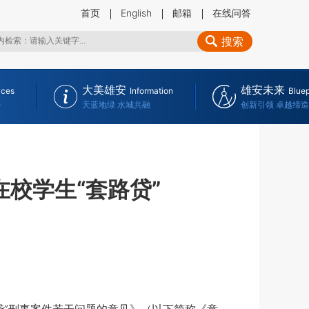
首页
English
邮箱
在线问答
搜索
大美雄安
雄安未来
ices
Information
Bluep
务
天蓝地绿 水城共融
创新引领 卓越缔造
校学生“套路贷”