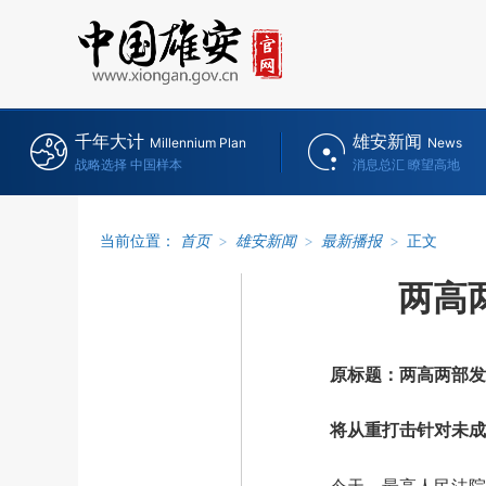
千年大计
雄安新闻
Millennium Plan
News
战略选择 中国样本
消息总汇 瞭望高地
当前位置：
首页
>
雄安新闻
>
最新播报
>
正文
两高
原标题：两高两部发布
将从重打击针对未成年