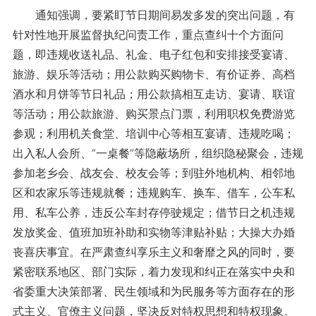
通知强调，要紧盯节日期间易发多发的突出问题，有
针对性地开展监督执纪问责工作，重点查纠十个方面问
题，即违规收送礼品、礼金、电子红包和安排接受宴请、
旅游、娱乐等活动；用公款购买购物卡、有价证券、高档
酒水和月饼等节日礼品；用公款搞相互走访、宴请、联谊
等活动；用公款旅游、购买景点门票，利用职权免费游览
参观；利用机关食堂、培训中心等相互宴请、违规吃喝；
出入私人会所、“一桌餐”等隐蔽场所，组织隐秘聚会，违规
参加老乡会、战友会、校友会等；到驻外地机构、相邻地
区和农家乐等违规就餐；违规购车、换车、借车，公车私
用、私车公养，违反公车封存停驶规定；借节日之机违规
发放奖金、值班加班补助和实物等津贴补贴；大操大办婚
丧喜庆事宜。在严肃查纠享乐主义和奢靡之风的同时，要
紧密联系地区、部门实际，着力发现和纠正在落实中央和
省委重大决策部署、民生领域和为民服务等方面存在的形
式主义、官僚主义问题，坚决反对特权思想和特权现象。