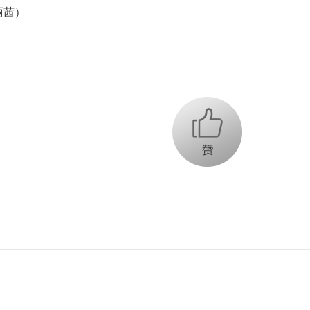
丽茜）
+1