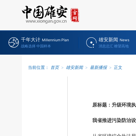
千年大计
雄安新闻
Millennium Plan
News
战略选择 中国样本
消息总汇 瞭望高地
当前位置：
首页
>
雄安新闻
>
最新播报
>
正文
原标题：升级环境执
我省推进污染防治设施