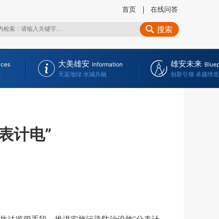
首页
在线问答
搜索
大美雄安
雄安未来
ices
Information
Bluep
务
天蓝地绿 水城共融
创新引领 卓越缔造
表计电”