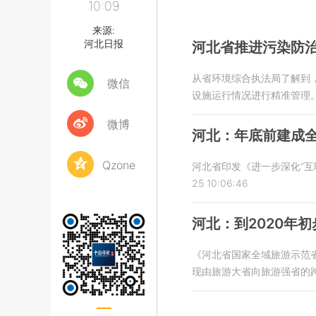
10:09
来源:
河北日报
河北省推进污染防治
从省环境综合执法局了解到
微信
设施运行情况进行精准管理
微博
河北：年底前建成
Qzone
河北省印发《进一步深化“互
25 10:06:46
河北：到2020年
《河北省国家全域旅游示范
现由旅游大省向旅游强省的