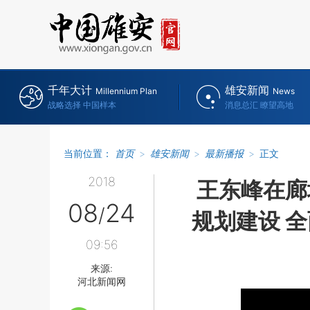
千年大计
雄安新闻
Millennium Plan
News
战略选择 中国样本
消息总汇 瞭望高地
当前位置：
首页
>
雄安新闻
>
最新播报
>
正文
2018
王东峰在廊
08
24
/
规划建设 
09:56
来源:
河北新闻网