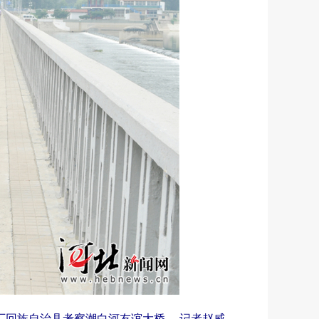
厂回族自治县考察潮白河友谊大桥。 记者赵威