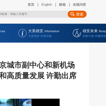
首页
English
邮箱
在线问答
搜索
大美雄安
雄安未来
ices
Information
Bluep
务
天蓝地绿 水城共融
创新引领 卓越缔造
京城市副中心和新机场
和高质量发展 许勤出席