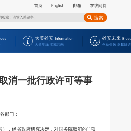
首页
English
邮箱
在线问答
搜索
大美雄安
雄安未来
ices
Information
Bluep
务
天蓝地绿 水城共融
创新引领 卓越缔造
取消一批行政许可等事
各部门：
），经省政府研究决定，对国务院取消的11项