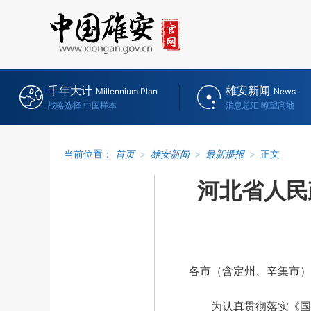
千年大计
雄安新闻
Millennium Plan
News
战略选择 中国样本
消息总汇 瞭望高地
当前位置：
首页
>
雄安新闻
>
最新播报
>
正文
河北省人民
各市（含定州、辛集市）
为认真贯彻落实《国务院