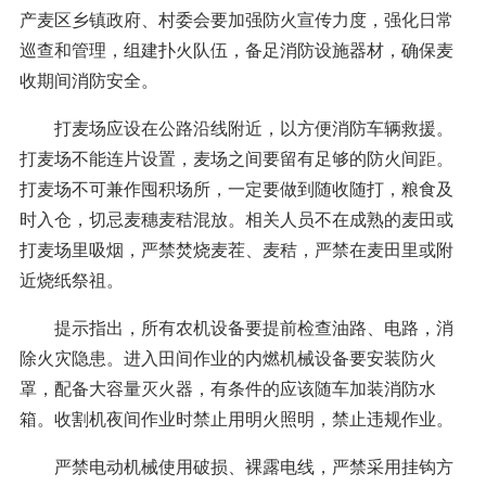
产麦区乡镇政府、村委会要加强防火宣传力度，强化日常
巡查和管理，组建扑火队伍，备足消防设施器材，确保麦
收期间消防安全。
打麦场应设在公路沿线附近，以方便消防车辆救援。
打麦场不能连片设置，麦场之间要留有足够的防火间距。
打麦场不可兼作囤积场所，一定要做到随收随打，粮食及
时入仓，切忌麦穗麦秸混放。相关人员不在成熟的麦田或
打麦场里吸烟，严禁焚烧麦茬、麦秸，严禁在麦田里或附
近烧纸祭祖。
提示指出，所有农机设备要提前检查油路、电路，消
除火灾隐患。进入田间作业的内燃机械设备要安装防火
罩，配备大容量灭火器，有条件的应该随车加装消防水
箱。收割机夜间作业时禁止用明火照明，禁止违规作业。
严禁电动机械使用破损、裸露电线，严禁采用挂钩方