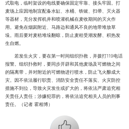
式取电，临时架设的电线要确保固定牢靠、接头牢固。打
麦场上应因地制宜配备水缸、水桶、铁锨、扫帚、灭火器
等器材，充分发挥机井和喷灌机械在麦收期间的灭火作
用。避免在烟囱附近、马路边和通风不良的地带堆放草
垛。雨后要对麦秸堆垛翻晾，防止麦秸受潮发酵、积热发
生自燃。
若发生火灾，要在第一时间组织扑救，并拨打119电话
报警。组织扑救时，要同步开辟和其他麦场及可燃物之间
的隔离带，并对附近的可燃物进行喷水，防止飞火酿成大
灾。因不依法履行职责、消防安全责任不落实、火灾防控
措施不到位，导致火灾发生或扩大的，将依法严肃追究相
关责任人责任；涉嫌犯罪的，将依法追究相关人员的刑事
责任。（记者 霍相博）
+1