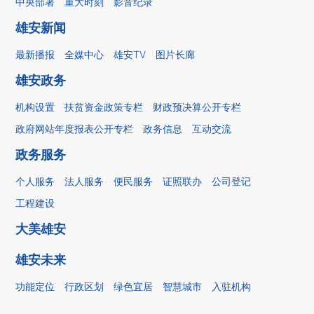
中央部署
重大时刻
影音纪录
雄安新闻
最新播报
全媒中心
雄安TV
图片长廊
雄安政务
机构设置
扶贫资金政策专栏
财政预决算公开专栏
政府网站年度报表公开专栏
政务信息
互动交流
政务服务
个人服务
法人服务
便民服务
证照联办
公司登记
工程建设
大美雄安
雄安未来
功能定位
行政区划
绿色宜居
智慧城市
入驻机构