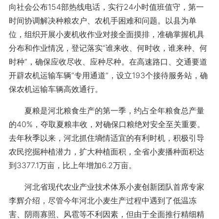
向社会公布154部热线电话，实行24小时值班值守，第一
时间协调解决种粮农户、农机手困难和问题。以县为单
位，组织开展小麦机收作业对接全面摸排，准确掌握机具
分布和作业情况，登记落实“谁来收、何时收，谁来种、何
时种”，确保应收尽收、应种尽种。在高速路口、交通要道
开辟农机运输车辆“专用通道”，设立193个接待服务站，确
保农机运输车辆高效通行。
夏粮是河北粮食生产的第一季，约占全年粮食总产量
的40%，夺取夏粮丰收，对确保口粮绝对安全至关重要。
去年秋季以来，河北抓住墒情适宜的有利时机，积极引导
农民挖掘种植潜力，扩大种植面积，全省小麦播种面积达
到3377.1万亩，比上年增加6.2万亩。
河北省现代农业产业技术体系小麦创新团队首席专家
李辉介绍，尽管今年河北小麦生产过程中遇到了低温冻
害、阴雨寡照、风雹等不利因素，但由于全面推行精细精