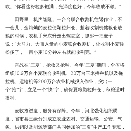
吹。“你看这籽粒多饱满，光泽度也好，今年收成不赖。”
田野里，机声隆隆。一台台联合收割机往返作业，不
一会儿，金灿灿的麦粒便颗粒归仓。趁着收割机储粮仓放
粮的时候，农机手宋东升走出驾驶室，抓起一把麦子
说：“大马力、大喂入量的小麦联合收割机，让收割小麦轻
松多了，一亩小麦10分钟左右就能收割完。”
奋战在“三夏”，抢收又抢种。今年“三夏”期间，全省将
组织10.9万台小麦联合收割机、20万台玉米播种机以及拖
拉机、运输机等200万台农业机械投入作业，突出一
个“抢”字，立足一个“快”字，确保夏粮颗粒归仓，秋粮适时
播种。
麦收抢进度，服务有保障。今年，河北强化组织调
度，省市县三级分别成立农业农村、交通运输、公安、气
象、供销以及能源等部门共同参加的“三夏”生产工作专班，