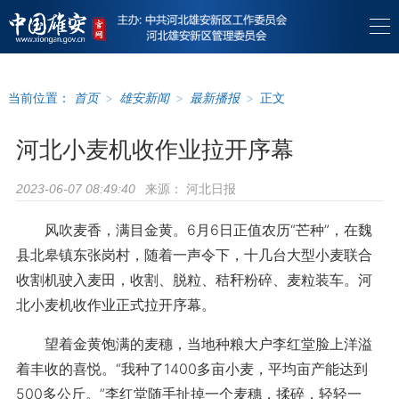
当前位置：
首页
>
雄安新闻
>
最新播报
>
正文
河北小麦机收作业拉开序幕
来源：
河北日报
2023-06-07 08:49:40
风吹麦香，满目金黄。6月6日正值农历“芒种”，在魏
县北皋镇东张岗村，随着一声令下，十几台大型小麦联合
收割机驶入麦田，收割、脱粒、秸秆粉碎、麦粒装车。河
北小麦机收作业正式拉开序幕。
望着金黄饱满的麦穗，当地种粮大户李红堂脸上洋溢
着丰收的喜悦。“我种了1400多亩小麦，平均亩产能达到
500多公斤。”李红堂随手扯掉一个麦穗，揉碎，轻轻一