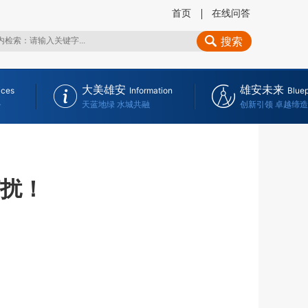
首页
在线问答
搜索
大美雄安
雄安未来
ices
Information
Bluep
务
天蓝地绿 水城共融
创新引领 卓越缔造
打扰！