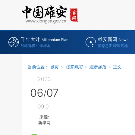
千年大计
雄安新闻
Millennium Plan
News
战略选择 中国样本
消息总汇 瞭望高地
当前位置：
首页
>
雄安新闻
>
最新播报
>
正文
2023
06
07
/
09:01
来源:
新华网