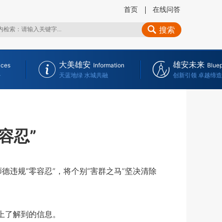
首页
在线问答
搜索
大美雄安
雄安未来
ices
Information
Bluep
务
天蓝地绿 水城共融
创新引领 卓越缔造
容忍”
违规“零容忍”，将个别“害群之马”坚决清除
上了解到的信息。