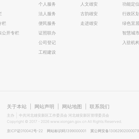
个人服务
人文雄安
功能定
栏
法人服务
古韵雄安
行政区
专栏
便民服务
走进雄安
绿色宜
表公开专栏
证照联办
智慧城
公司登记
入驻机
工程建设
关于本站
|
网站声明
|
网站地图
|
联系我们
主办
中共河北雄安新区工作委员会 河北雄安新区管理委员会
Copyright ©
2017 - 2026
www.xiongan.gov.cn All Rights Reserved.
京ICP证010042号-22
网站标识码1399000001
冀公网安备1306290200007