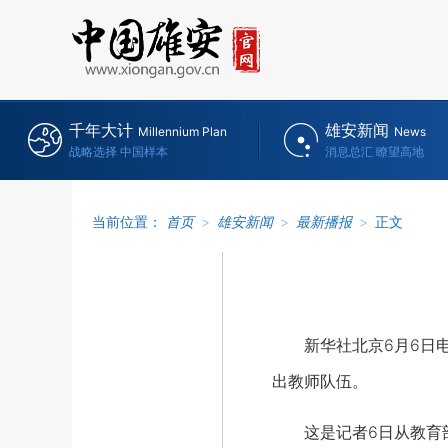
千年大计
雄安新闻
Millennium Plan
News
战略选择 中国样本
消息总汇 瞭望高地
当前位置：
首页
>
雄安新闻
>
最新播报
>
正文
新华社北京6月6日电（
出教师队伍。
这是记者6日从教育部