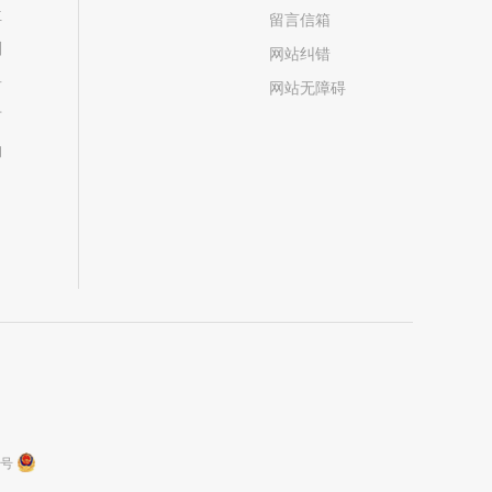
位
留言信箱
划
网站纠错
居
网站无障碍
市
构
9号