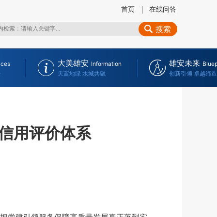
首页
在线问答
搜索
大美雄安
雄安未来
ices
Information
Bluep
务
天蓝地绿 水城共融
创新引领 卓越缔造
信用评价体系