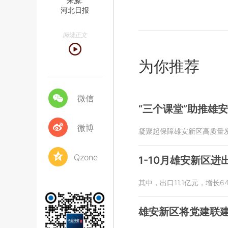
来源:
河北日报
阅读正文
为你推荐
微信
“三个课堂”助推雄
微博
凝聚起保障雄安新区高质量
Qzone
1-10月雄安新区进
其中，出口11.1亿元，增长64
雄安新区将党建联