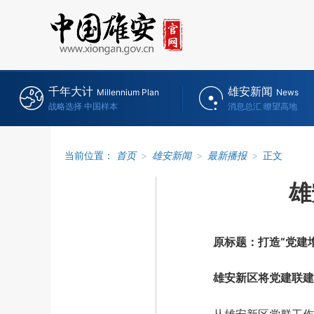
千年大计
雄安新闻
Millennium Plan
News
战略选择 中国样本
消息总汇 瞭望高地
当前位置：
首页
>
雄安新闻
>
最新播报
>
正文
雄
原标题：打造“党建增
雄安新区将党建联建纳