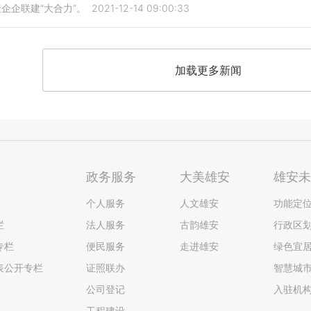
企企联建“大合力”。
2021-12-14 09:00:33
加载更多新闻
政务服务
大美雄安
雄安
个人服务
人文雄安
功能定
栏
法人服务
古韵雄安
行政区
专栏
便民服务
走进雄安
绿色宜
表公开专栏
证照联办
智慧城
公司登记
入驻机
工程建设