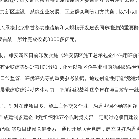
获悉，雄安新区探索将党建联建纳入参建企业信用评价体系，
力新区建设、赋能企业发展、回应群众期盼四方共赢，以“小切口”
承接北京非首都功能疏解和大规模开发建设同步推进的重要阶段
夜奋战，累计完成投资3000多亿元。
制。雄安新区日前印发实施《雄安新区施工总承包企业信用评价
村企联建等5项信用加分项，评分以新区企事业和两新组织综合
日常监管、评优评先等的重要参考依据。通过创造性打造“党建
展党建联建活动内生动力，把党组织战斗堡垒建在项目攻坚一线
”。针对在建项目多、施工主体交叉作业、沟通协调不畅等问题
2个成建制参建企业党组织和57个临时党支部，定期讨论项目建
技创新等项目建设关键要素，通过开展联合党建，建立良好沟通