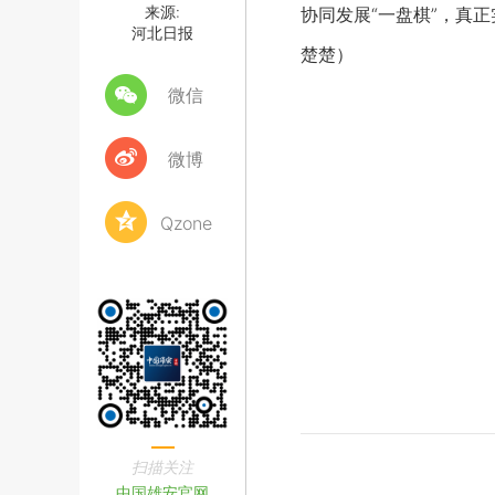
来源:
协同发展“一盘棋”，真正
河北日报
楚楚）
微信
微博
Qzone
扫描关注
中国雄安官网