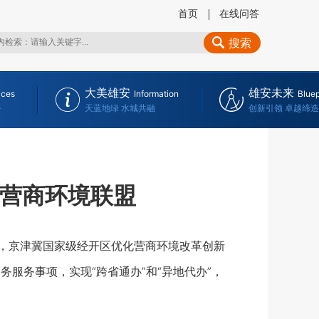
首页
在线问答
搜索
大美雄安
雄安未来
ices
Information
Bluep
务
天蓝地绿 水城共融
创新引领 卓越缔造
化营商环境联盟
，京津冀国家级经开区优化营商环境改革创新
服务事项，实现“跨省通办”和“异地代办”，