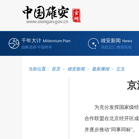
千年大计
雄安新闻
Millennium Plan
News
战略选择 中国样本
消息总汇 瞭望高地
当前位置：
首页
>
雄安新闻
>
最新播报
>
正文
京
为充分发挥国家级经开
合作联盟在北京经开区成
并逐步推动“同事同标”。