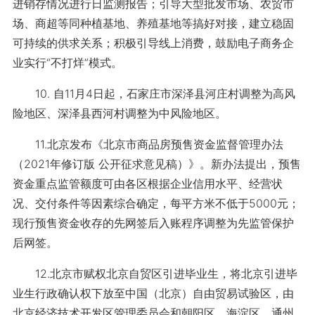
进销存情况进行日监测报告；引导大型批发市场、农贸市
场、商超等同种植基地、养殖基地等搞好对接，建立稳固
可持续的供求关系；积极引导线上消费，鼓励电子商务企
业实行“不打烊”模式。
10. 自11月4日起，石家庄市深泽县河庄村调整为高风
险地区、深泽县西河村调整为中风险地区。
11.北京发布《北京市商品房预售资金监督管理办法
（2021年修订版 公开征求意见稿）》。新办法提出，预售
资金重点监管额度可由各区根据企业信用水平、经营状
况、交付条件等因素综合确定，每平方米不低于5000元；
现行预售资金收存的先网签后入账程序调整为先监管保护
后网签。
12.北京市赋权北京自贸区引进毕业生，将北京引进毕
业生行政确认权下放至中国（北京）自由贸易试验区，由
北京经济技术开发区管理委员会和朝阳区、海淀区、通州