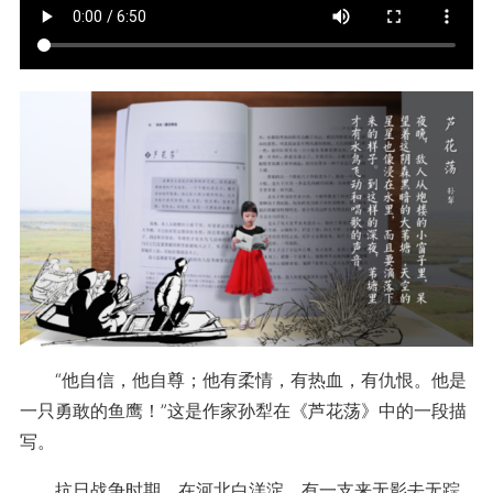
“他自信，他自尊；他有柔情，有热血，有仇恨。他是
一只勇敢的鱼鹰！”这是作家孙犁在《芦花荡》中的一段描
写。
抗日战争时期，在河北白洋淀，有一支来无影去无踪