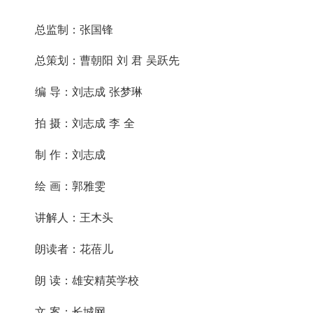
总监制：张国锋
总策划：曹朝阳 刘 君 吴跃先
编 导：刘志成 张梦琳
拍 摄：刘志成 李 全
制 作：刘志成
绘 画：郭雅雯
讲解人：王木头
朗读者：花蓓儿
朗 读：雄安精英学校
文 案：长城网