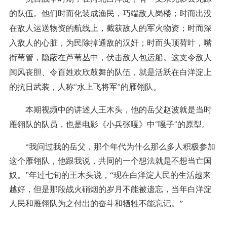
的队伍。他们时而化装成渔民，巧端敌人岗楼；时而出没
在敌人运送物资的航线上，截获敌人的军火物资；时而深
入敌人的心脏，为民除掉通敌的汉奸；时而头顶荷叶，嘴
衔苇管，隐蔽在芦苇丛中，伏击敌人包运船。这支令敌人
闻风丧胆、令百姓欢欣鼓舞的队伍，就是活跃在白洋淀上
的抗日武装，人称“水上飞将军”的雁翎队。
本期视频中的讲述人王木头，他的岳父赵波就是当时
雁翎队的队员，也是电影《小兵张嘎》中“嘎子”的原型。
“我问过我的岳父，那个年代为什么那么多人积极参加
这个雁翎队，他跟我说，共同的一个想法就是不想当亡国
奴。”年过七旬的王木头说，“现在白洋淀人民的生活越来
越好，但是那段战火硝烟的岁月不能被遗忘，当年白洋淀
人民和雁翎队为之付出的奋斗和牺牲不能忘记。”