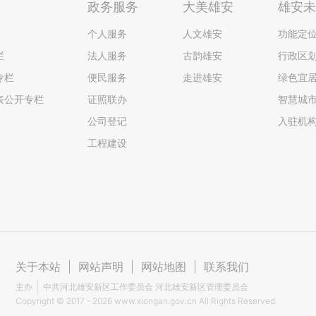
政务服务
大美雄安
雄安
个人服务
人文雄安
功能定
栏
法人服务
古韵雄安
行政区
专栏
便民服务
走进雄安
绿色宜
表公开专栏
证照联办
智慧城
公司登记
入驻机
工程建设
关于本站
|
网站声明
|
网站地图
|
联系我们
主办
中共河北雄安新区工作委员会 河北雄安新区管理委员会
Copyright ©
2017 - 2026
www.xiongan.gov.cn All Rights Reserved.