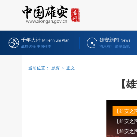
千年大计
雄安新闻
Millennium Plan
News
战略选择 中国样本
消息总汇 瞭望高地
当前位置：
首页
>
正文
【雄
【雄安之
【雄安之声】
【雄安之声】