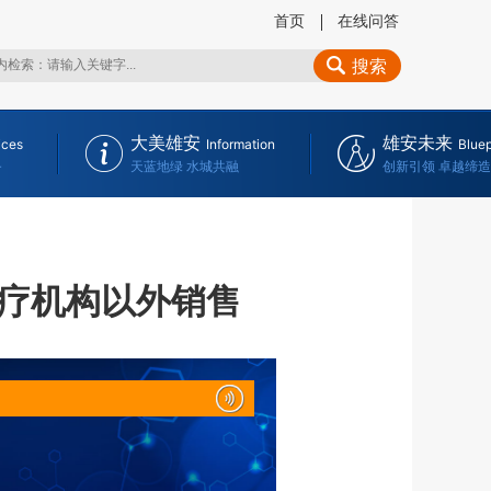
首页
在线问答
搜索
大美雄安
雄安未来
ices
Information
Bluep
务
天蓝地绿 水城共融
创新引领 卓越缔造
疗机构以外销售