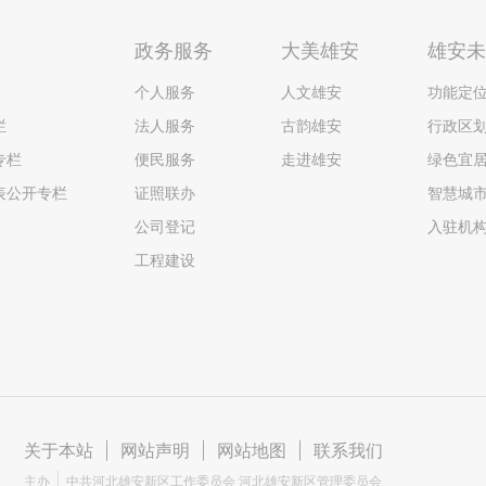
政务服务
大美雄安
雄安
个人服务
人文雄安
功能定
栏
法人服务
古韵雄安
行政区
专栏
便民服务
走进雄安
绿色宜
表公开专栏
证照联办
智慧城
公司登记
入驻机
工程建设
关于本站
|
网站声明
|
网站地图
|
联系我们
主办
中共河北雄安新区工作委员会 河北雄安新区管理委员会