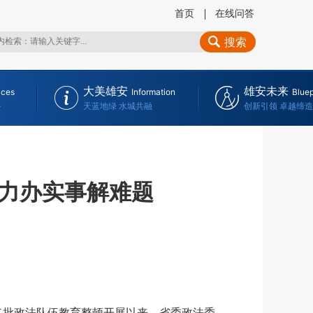
首页
在线问答
搜索
大美雄安
雄安未来
ices
Information
Bluep
务
天蓝地绿 水城共融
创新引领 卓越缔造
力办实事解难题
二批政法队伍教育整顿开展以来，省委政法委、