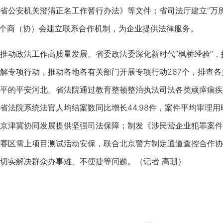
省公安机关澄清正名工作暂行办法》等文件；省司法厅建立“万所联
多个商（协）会建立联系合作机制，为企业提供法律服务。
政法工作高质量发展。省委政法委深化新时代“枫桥经验”，推
解专项行动，推动各地各有关部门开展专项行动267个，排查各类
平的平安河北。省法院通过教育整顿整治执法司法各类顽瘴痼疾
省法院系统法官人均结案数同比增长44.98件，案件平均审理用
京津冀协同发展提供坚强司法保障；制发《涉民营企业犯罪案件
赛区雪上项目测试活动安保，联合北京警方制定通道查控合作协
切实解决群众办事难、不便捷等问题。（记者 高珊）