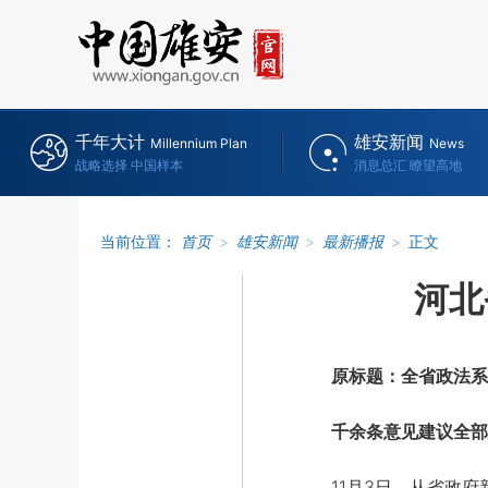
千年大计
雄安新闻
Millennium Plan
News
战略选择 中国样本
消息总汇 瞭望高地
当前位置：
首页
>
雄安新闻
>
最新播报
>
正文
河北
原标题：全省政法系
千余条意见建议全部
11月3日，从省政府新