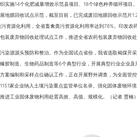
织实施14个化肥减量增效示范县项目、18个绿色种养循环项目
展地膜回收试点示范，截至目前，已完成废旧地膜回收示范片1.
禽粪污资源化利用，全省畜禽粪污资源化利用率达到78%。印发农
包装废弃物回收处理试点工作，推进全省农药包装废弃物回收处
染源源头预防和整治。作为全国试点省份，我省选取褐煤开采
橡胶制造、生物药品制造等6个典型行业，开展典型行业企业及
方案编制和采样点位确认工作，正在开展野外调查，为全面管控
1151家企业纳入土壤污染重点监管单位名录。强化固体废物环
推进工业固体废物利用处置高效、高值、规模化。（记者 贾楠