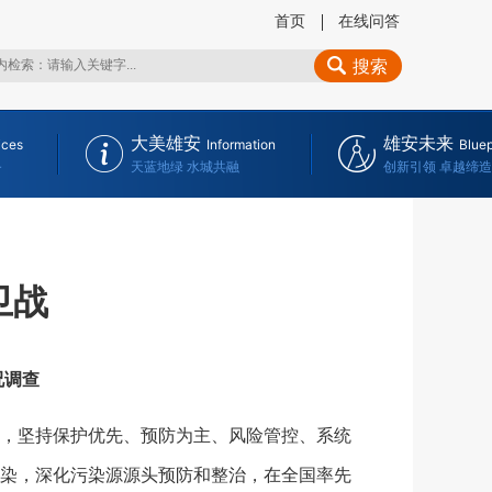
首页
在线问答
搜索
大美雄安
雄安未来
ices
Information
Bluep
务
天蓝地绿 水城共融
创新引领 卓越缔造
卫战
况调查
，坚持保护优先、预防为主、风险管控、系统
染，深化污染源源头预防和整治，在全国率先