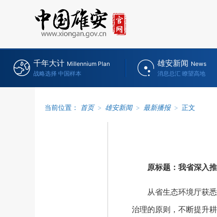
千年大计
雄安新闻
Millennium Plan
News
战略选择 中国样本
消息总汇 瞭望高地
当前位置：
首页
>
雄安新闻
>
最新播报
>
正文
原标题：我省深入推
从省生态环境厅获悉，
治理的原则，不断提升耕