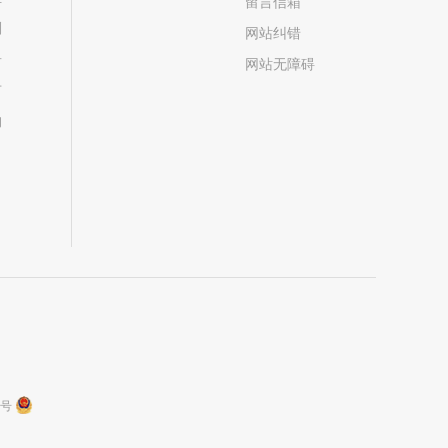
留言信箱
划
网站纠错
居
网站无障碍
市
构
9号