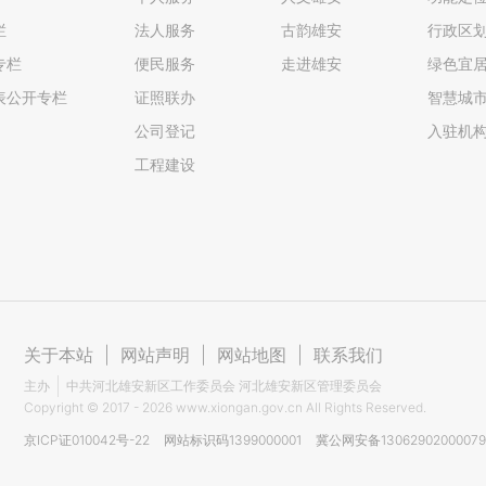
栏
法人服务
古韵雄安
行政区
专栏
便民服务
走进雄安
绿色宜
表公开专栏
证照联办
智慧城
公司登记
入驻机
工程建设
关于本站
|
网站声明
|
网站地图
|
联系我们
主办
中共河北雄安新区工作委员会 河北雄安新区管理委员会
Copyright ©
2017 - 2026
www.xiongan.gov.cn All Rights Reserved.
京ICP证010042号-22
网站标识码1399000001
冀公网安备1306290200007