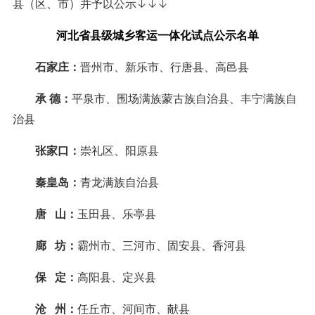
县（区、市）并予以公示↓↓↓
河北省县级城乡客运一体化试点公示名单
石家庄：
晋州市、新乐市、行唐县、高邑县
承 德：
平泉市、围场满族蒙古族自治县、丰宁满族自
治县
张家口：
崇礼区、阳原县
秦皇岛：
青龙满族自治县
唐 山：
玉田县、乐亭县
廊 坊：
霸州市、三河市、固安县、香河县
保 定：
高阳县、定兴县
沧 州：
任丘市、河间市、献县