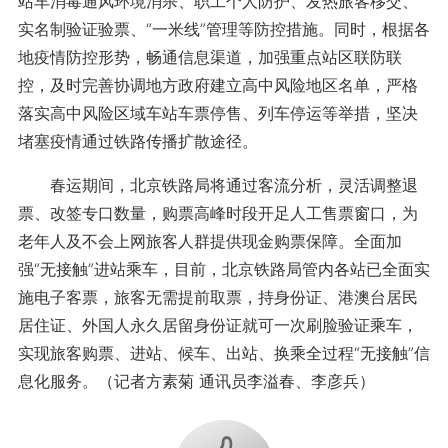
站车消毒通风环境消杀、职工个人防护、发热旅客移交、
实名制验证验票、“一米线”管理等防控措施。同时，根据各
地疫情防控形势，畅通信息渠道，加强重点站区联防联
控，及时完善协调地方政府建立高中风险地区名单，严格
落实高中风险区域车站车票停售、列车停运等举措，坚决
堵塞疫情通过铁路传播扩散途径。
春运期间，北京铁路局将通过客流分析，灵活调整退
票、改签专口数量，购票高峰时段开足人工售票窗口，为
老年人及不会上网旅客人群提供现金购票保障。全面加
强“无接触”进站乘车，目前，北京铁路局管内各站已全面实
施电子客票，旅客无需提前取票，持身份证、港澳台居民
居住证、外国人永久居留身份证就可一次刷脸验证乘车，
实现旅客购票、进站、候车、出站、换乘全过程“无接触”信
息化服务。（记者方素菊 通讯员李溢春、李彦兵）