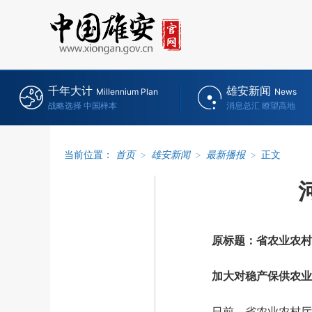
千年大计
雄安新闻
Millennium Plan
News
战略选择 中国样本
消息总汇 瞭望高地
当前位置：
首页
>
雄安新闻
>
最新播报
>
正文
原标题：省农业农村
加大对稳产保供农业
日前，省农业农村厅与