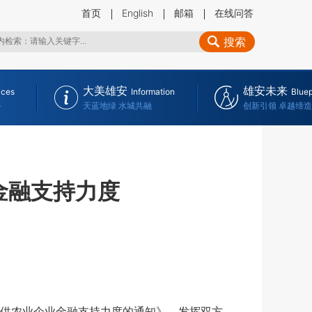
首页
English
邮箱
在线问答
搜索
大美雄安
雄安未来
ices
Information
Bluep
务
天蓝地绿 水城共融
创新引领 卓越缔造
金融支持力度
供农业企业金融支持力度的通知》，发挥双方