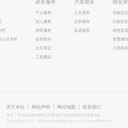
政务服务
大美雄安
雄安
个人服务
人文雄安
功能定
栏
法人服务
古韵雄安
行政区
专栏
便民服务
走进雄安
绿色宜
表公开专栏
证照联办
智慧城
公司登记
入驻机
工程建设
关于本站
|
网站声明
|
网站地图
|
联系我们
主办
中共河北雄安新区工作委员会 河北雄安新区管理委员会
Copyright ©
2017 - 2026
www.xiongan.gov.cn All Rights Reserved.