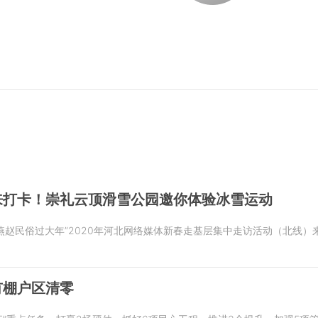
来打卡！崇礼云顶滑雪公园邀你体验冰雪运动
春·燕赵民俗过大年”2020年河北网络媒体新春走基层集中走访活动（北线
有棚户区清零