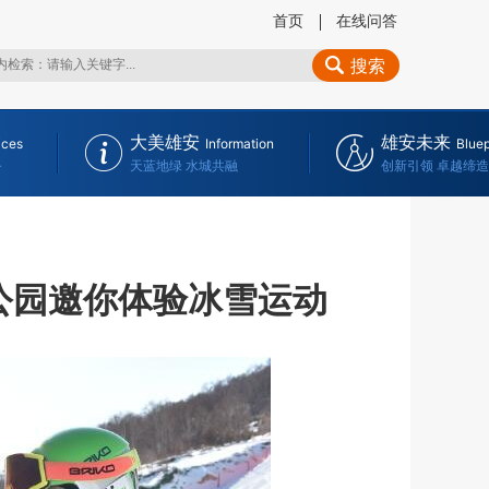
首页
在线问答
搜索
大美雄安
雄安未来
ices
Information
Bluep
务
天蓝地绿 水城共融
创新引领 卓越缔造
公园邀你体验冰雪运动