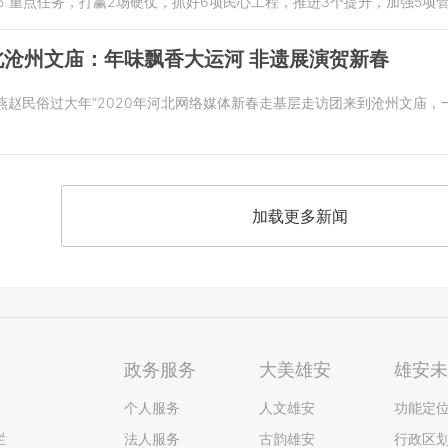
35”重点任务，打赢2场硬仗，抓好6项民心工程，推进3个提升，加强5项
沧州文庙：年味飘香大运河 非遗展演贺新春
春 燕赵民俗过大年”2020年河北网络媒体新春走基层走访团来到沧州文
加载更多新闻
政务服务
大美雄安
雄安
个人服务
人文雄安
功能定
栏
法人服务
古韵雄安
行政区