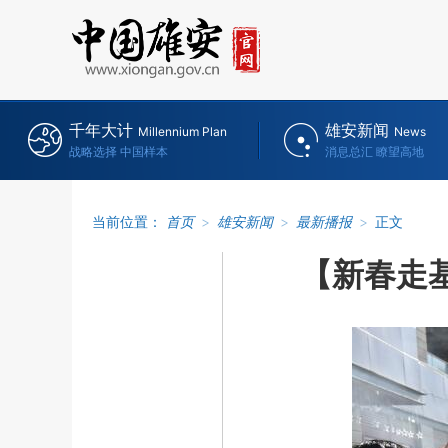
千年大计
雄安新闻
Millennium Plan
News
战略选择 中国样本
消息总汇 瞭望高地
当前位置：
首页
>
雄安新闻
>
最新播报
>
正文
【新春走