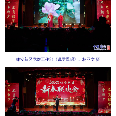
雄安新区党群工作部《说学逗唱》。杨亚文 摄