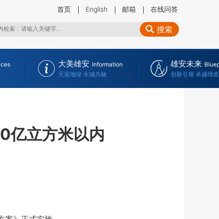
首页
English
邮箱
在线问答
搜索
大美雄安
雄安未来
ices
Information
Bluep
务
天蓝地绿 水城共融
创新引领 卓越缔造
00亿立方米以内