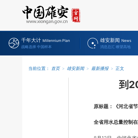
千年大计
雄安新闻
Millennium Plan
News
战略选择 中国样本
消息总汇 瞭望高地
当前位置：
首页
>
雄安新闻
>
最新播报
>
正文
到2
原标题：《河北省节水
全省用水总量控制在2