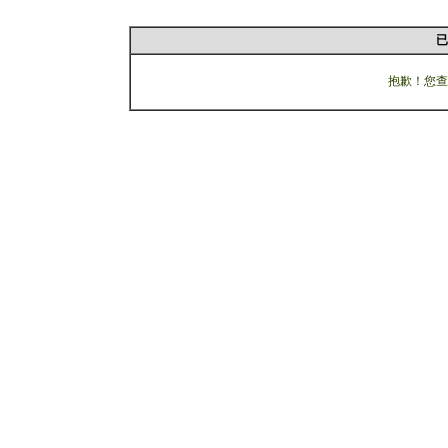
已
抱歉！您查