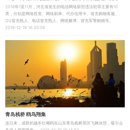
2018年1至11月，河北省发生的电信网络新型违法犯罪主要有10
类，分别是网络投资、网络刷单、代办信用卡、冒充购物客服、
QQ冒充熟人、电话冒充熟人、网络赌博、冒充军警购物等。
2018-12-19 16:20:06
青岛栈桥 鸥鸟翔集
连日来，成群的越冬红嘴鸥在山东青岛栈桥景区飞舞休憩，吸引众
多游人观赏喂食。
2018-12-19 16:14:52